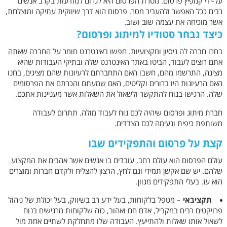
על-ידי קמפיין פרסום. מטרת הפרסום היא לגרום למודעות בקרב אנשים
רבים ככל האפשר ולהעביר מסר. פרסום הוא דרך שיווקית עתיקה ומוצלחת,
אשר מוכיחה את עצמה שוב ושוב.
כיצד נבחר סטודיו למיתוג ופרסום?
בחרו חברה לה ניסיון ומקצועיות. חפשו באינטרנט חומר על החברה שאתה
אתם רוצים לעבוד, הביטו באתר האינטרנט שלה ובתיקי העבודות שהיא
מציגה, התרשמו מהם, חשבו האם התחברתם לרעיונות שהם מציגים, בחנו
האם הרעיונות היו ברורים וקליטים, האם שמעתם והכרתם את הפרסומים
שלה. הרגישו בנוח להתקשר ולשאול את השאלות אשר מעניינות אתכם.
חברת מיתוג ופרסום שיהיה לכם נוח לעבוד מולה. תתרום לעבודה
משותפת כיפית ונעימה לכם הצדדים.
קצת על פרסום והתפקידים שבו
עולם הפרסום הוא עולם רחב, עובדים בו אנשים אשר אהבים את המקצוע
שלהם. יש שם אקשן תמידי וגם לחץ, הרצון להצליח ולקדם חברות ומוצרים
הוא עז. בעלי התפקידים מגוון.
תקציבאי
– מטפל בלקוחות, בעל ידע רב בשיווק, בעל יכולת של ניהול
פרויקטים רבים במקביל, אדם חם ואהוב, כזה שלקוחות מרגישים בנוח
לשאול אותו שאלות ולהתייעץ. העבודה שלו מתחלקת לשתיים אחת מול