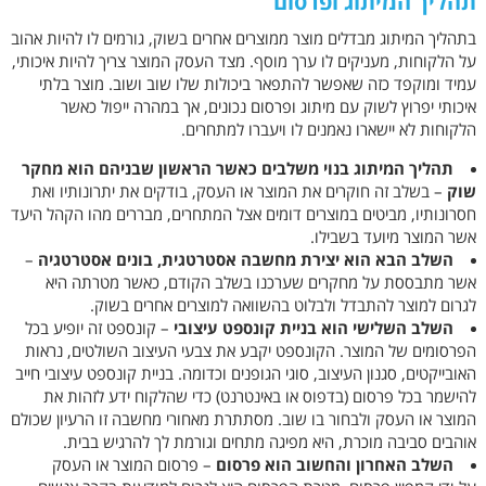
תהליך המיתוג ופרסום
בתהליך המיתוג מבדלים מוצר ממוצרים אחרים בשוק, גורמים לו להיות אהוב
על הלקוחות, מעניקים לו ערך מוסף. מצד העסק המוצר צריך להיות איכותי,
עמיד ומוקפד כזה שאפשר להתפאר ביכולות שלו שוב ושוב. מוצר בלתי
איכותי יפרוץ לשוק עם מיתוג ופרסום נכונים, אך במהרה ייפול כאשר
הלקוחות לא יישארו נאמנים לו ויעברו למתחרים.
תהליך המיתוג בנוי משלבים כאשר הראשון שבניהם הוא מחקר
שוק
– בשלב זה חוקרים את המוצר או העסק, בודקים את יתרונותיו ואת
חסרונותיו, מביטים במוצרים דומים אצל המתחרים, מבררים מהו הקהל היעד
אשר המוצר מיועד בשבילו.
השלב הבא הוא יצירת מחשבה אסטרטגית, בונים אסטרטגיה
–
אשר מתבססת על מחקרים שערכנו בשלב הקודם, כאשר מטרתה היא
לגרום למוצר להתבדל ולבלוט בהשוואה למוצרים אחרים בשוק.
השלב השלישי הוא בניית קונספט עיצובי
– קונספט זה יופיע בכל
הפרסומים של המוצר. הקונספט יקבע את צבעי העיצוב השולטים, נראות
האובייקטים, סגנון העיצוב, סוגי הגופנים וכדומה. בניית קונספט עיצובי חייב
להישמר בכל פרסום (בדפוס או באינטרנט) כדי שהלקוח ידע לזהות את
המוצר או העסק ולבחור בו שוב. מסתתרת מאחורי מחשבה זו הרעיון שכולם
אוהבים סביבה מוכרת, היא מפיגה מתחים וגורמת לך להרגיש בבית.
השלב האחרון והחשוב הוא פרסום
– פרסום המוצר או העסק