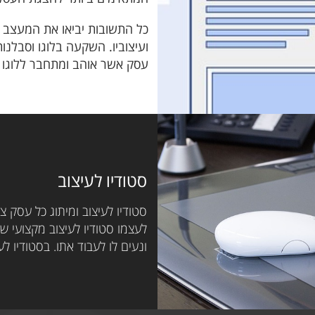
כל התשובות יביאו את המעצב ל
ועיצוביו. השקעה בלוגו וסבל
עסק אשר אוהב ומתחבר ללוגו ש
ירגישו!
מיתוג דיגיטלי
אנשים רבים מבלים את זמנם בעו
שכדי לשווק ולמתג עסקים צרי
הדיגיטלית באתרי האינטרנט, ע
סטודיו לעיצוב
ועוד.
סטודיו לעיצוב ומיתוג כל עסק צ
שלבים במיתוג עסקי
לעצמו סטודיו לעיצוב מקצועי שה
ונעים לו לעבוד אתו. בסטודיו לעי
מיתוג עסקי מטפל בקשר שבין 
לאחר שהלקוח בידל אותך משאר
ולהתהוות בינכם קשר קצת יותר
להתקיים. וכאן נכנס המיתוג הע