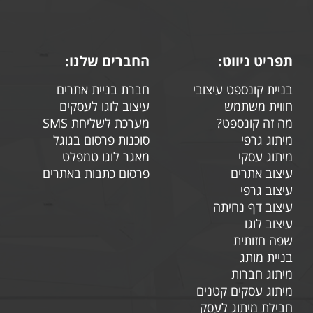
מתמשך, למה אתה זה שנבחרת
לאחר שהלקוח נאמן לך, אוהב א
הוא ילך על בטוח, יזמין ממך וי
תפריט ניווט:
החברים שלנו:
בעל העסק עשית הכול למענו.
בניית קונספט עיצובי
חברת בניית אתרים
אסטרטגיה נכונה
חווית משתמש
עיצוב לוגו לעסקים
מה זה קונספט?
מערכת לשליחת SMS
פירוש המילה אסטרטגיה היא בנ
מיתוג גרפי
סוכנות פרסום בגוגל
אסטרטגיה נכונה תשפיע על מכי
מיתוג עסקי
מאגר לוגו טמפלט
וגם באתרי האינטרנט ותניב תוצ
עיצוב אתרים
פרסום כתבות באתרים
עיצוב גרפי
לקוחות הפונים לסטוד
עיצוב דף נחיתה
עיצוב לוגו
לקוחות אשר פונים לסטודיו למי
שפה חזותית
להרים את העסק שלהם. הם פתוח
בניית מותג
חומרים כגון: צילומים של העסק
מיתוג חברות
מיתוג עסקים קטנים
לסיכום,
סטודיו למיתוג עסקים 
חבילת מיתוג לעסק
אשר זקוקים לדחיפה וייעוץ. בס