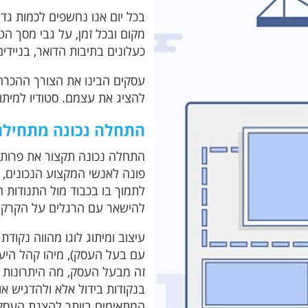
בכל יום אנו נחשפים לכמות גדו
מקום ובכל זמן, על גבי מסך הטל
כעלונים בתיבות הדואר, בניידים
עסקים הבינו את הצורך ההכרחי
להציג את עצמם. סטודיו למית
התחלה נכונה מתחיל
התחלה נכונה תקצור את פרותי
פונה לאנשי המקצוע הנכונים, 
לתמוך בו בכבוד מול התנודות 
להישאר עם הרגלים על הקרקע 
עיצוב ומיתוג לוגו מהווה נקו
עם בעל העסק), מיהו קהל היעד
זה מבעל העסק, מה היתרונות ש
בנקודות בידול אלא ולהדגיש א
המתאימים ביותר להצגת העסק