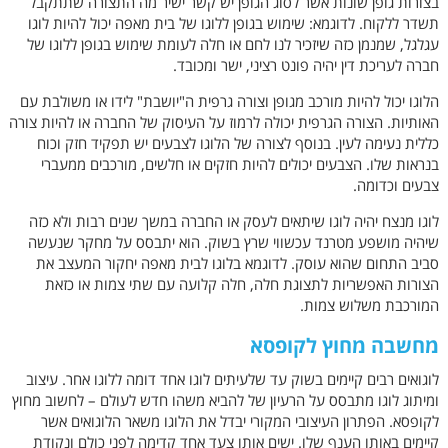
בצורות גופן שונות אשר לסוג הגופן יש קשר ישיר מה התצורה שתתקבל
תשדר ללקוח. לדוגמא: שימוש בגופן ללוגו של בית מאפה יכול להיות לוגו
עגלגל, שמנמן כזה שיזכיר לנו לחם או חלה לעומת שימוש בגופן ללוגו של
חברה לעריכת דין יהיה פונט רציני, ישר ומכובד.
הלוגו יכול להיות מורכב מגופן וצורה גרפית ה"יושבת" לידו או משולבת עם
האותיות. הצורה הגרפית יכולה לרמוז על העיסוק של החברה או להיות צורה
כללית נעימה לעין. בנוסף לצורה של הלוגו לצבעים יש תפקיד חזק וכוח
בנראות שלו. הצבעים יכולים להיות חזקים או חלשים, מורכבים ממעברי
צבעים וכדומה.
לוגו מנצח יהיה לוגו שיתאים לעסק או החברה במשך שנים רבות ולא כזה
שיהיה מושפע מטרנד עכשווי שרץ בשוק. הוא יתבסס על מחקר שנעשה
סביב התחום שהוא עוסק. לדוגמא בלוגו לבית מאפה יחקור המעצב את
הצורות האפשריות לתצוגת חלה, חלה קלועה עם שתי צמות או כזאת
המורכבת משלוש צמות.
מחשבה מחוץ לקופסא
לוגואים רבים קיימים בשוק עד שלעיתים לוגו אחד דומה ללוגו אחר. עיצוב
ומיתוג לוגו מתבסס על הרעיון של להביא משהו חדש לעולם – לחשוב מחוץ
לקופסא. הפתרון העיצובי המקורי יבדל את הלוגו משאר הלוגואים אשר
קיימים באותו הענף שלו. ישים אותו צעד אחד קדימה לפני כולם ונקודת