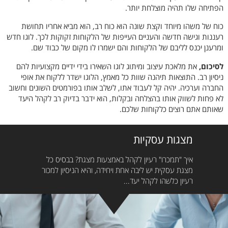
הפתיחה שלו תהיה מוצלחת יותר.
כוח של משהו מיוחד וקצת שונה הוא כוח רב, הוא מביא אחריו תחושת
רעננות וגישה חדשה והעניים העייפות של הלקוחות זקוקות לכך. לוגו חדש
ומרענן יכנס לליבם של הלקוחות והם ישמרו לו מקום של כבוד שם.
לסיכום,
את מלאכת עיצוב ומיתוג לוגו השאירו בידי ידיים מקצועיות להם
ניסיון רב. התוצאות תיהנה שוות כל מאמץ, הלוגו ישדר ללקוח את אופי
החברה וערכיה. יהיה קל לעבוד אתו, לשלב אותו בפורמטים השונים וחשוב
לא פחות לשווק אותו בהצלחה ובקלות, הוא ידבר בדיוק רב לקהל היעד
שאותם אתם רוצים כלקוחות שלכם.
מצגות עסקיות
איך "תמכרו" רעיון לקהל באמצעות מצגת? בבסיס כל
מצגת עסקית יש ליבה אחת ויחידה, והיא הניסיון למכור
רעיון כלשהו לקהל יעד...