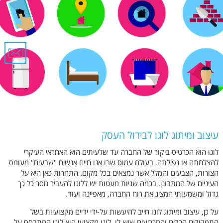
עיצוב ומיתוג לוגו לבידול העסק
לוגו הוא הכרטיס ביקור של החברה עד שלעיתים הוא האחראי העיקרי
להצלחתה או נפילתה. בעולם עמוס שבו אנו חיים אנשים "שבעים" מעומס
הצורות, הצבעים והמלל אשר נמצאים בכל מקום. התחרות כאן היא על
העיניים של המתבונן. בכמה שניות מעטות יש ללוגו להעביר מסר כל כך
גדול ומשמעותי המציג את רוח החברה, מאפיינה ועוד.
על כן, עיצוב ומיתוג לוגו חייב להיעשות על-ידי ידיים מקצועיות בשל
התפקידים הרבים והמכריעים שיש לו. לוגו מקצועי הוא לוגו המתבסס על