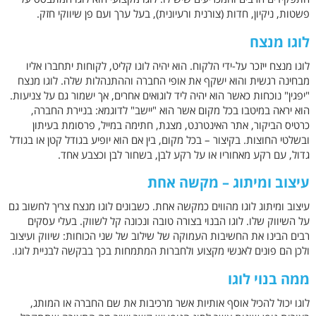
פשטות, ניקיון, חדות (צורנית ורעיונית), בעל ערך ועם פן שיווקי חזק.
לוגו מנצח
לוגו מנצח ייזכר על-ידי הלקוח. הוא יהיה לוגו קליט, לקוחות יתחברו אליו
מבחינה רגשית והוא ישקף את אופי החברה וההתנהלות שלה. לוגו מנצח
"יפגין" נוכחות כאשר הוא יהיה ליד לוגואים אחרים, אך ישמור גם על צניעות.
הוא יראה במיטבו בכל מקום אשר הוא "יישב" לדוגמא: בניירת החברה,
כרטיס הביקור, אתר האינטרנט, מצגת, חתימה במייל, פרסומת בעיתון
ובשלטי החוצות. בקיצור – בכל מקום, בין אם הוא יופיע בגודל קטן או בגודל
גדול, עם רקע מאחוריו או על רקע לבן, בשחור לבן וכצבע אחד.
עיצוב ומיתוג – מקשה אחת
עיצוב ומיתוג לוגו מהווים כמקשה אחת. כשבונים לוגו מנצח צריך לחשוב גם
על השיווק שלו. לוגו הבנוי בצורה טובה ונכונה קל לשווק. בעלי עסקים
רבים הבינו את החשיבות העמוקה של שילוב של שני הכוחות: שיווק ועיצוב
ולכן הם פונים לאנשי מקצוע ולחברות המתמחות בכך בבקשה לבניית לוגו.
ממה בנוי לוגו
לוגו יכול להכיל אוסף אותיות אשר מרכיבות את שם החברה או המותג,